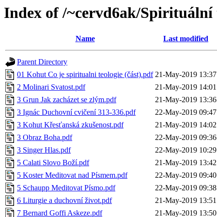
Index of /~cervd6ak/Spirituální
Name
Last modified
Parent Directory
01 Kohut Co je spiritualni teologie (část).pdf
21-May-2019 13:37
2 Molinari Svatost.pdf
21-May-2019 14:01
3 Grun Jak zacházet se zlým.pdf
21-May-2019 13:36
3 Ignác Duchovní cvičení 313-336.pdf
22-May-2019 09:47
3 Kohut Křesťanská zkušenost.pdf
21-May-2019 14:02
3 Obraz Boha.pdf
22-May-2019 09:36
3 Singer Hlas.pdf
22-May-2019 10:29
5 Calati Slovo Boží.pdf
21-May-2019 13:42
5 Koster Meditovat nad Písmem.pdf
22-May-2019 09:40
5 Schaupp Meditovat Písmo.pdf
22-May-2019 09:38
6 Liturgie a duchovní život.pdf
21-May-2019 13:51
7 Bernard Goffi Askeze.pdf
21-May-2019 13:50